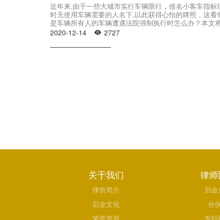
​近年来,由于一些大城市实行车辆限行，借名小客车指
时无使用车辆需要的人名下,以此获得心怡的牌照，这看
是车辆所有人的车辆遭遇法院强制执行时怎么办？本文
而该车辆作为被执行人财产被法院查封，车辆所有人艰
2020-12-14
2727

关于我们
律师
律所简介
启金
启金文化
合
荣誉资质
专职