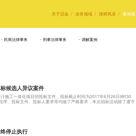
关于启金
业务领域
律师风采
案例展
民商法律事务
刑事法律事务
调解案例
中标候选人异议案件
计施工一体化项目招投标文件，投标截止时间为2017年6月26日9时30
招标程序、投标文件、投标人要求等均做了严格要求，本次招标活动除了遵守
”终停止执行