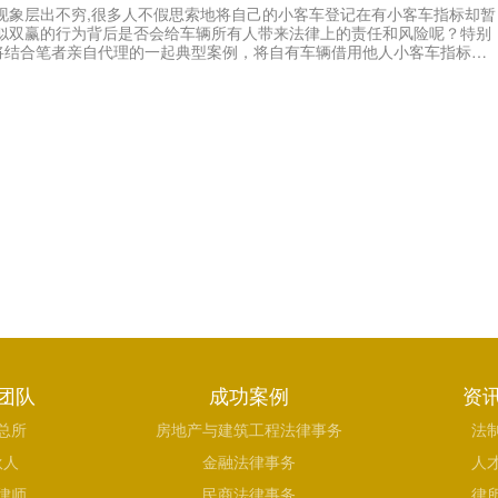
标现象层出不穷,很多人不假思索地将自己的小客车登记在有小客车指标却暂
似双赢的行为背后是否会给车辆所有人带来法律上的责任和风险呢？特别
将结合笔者亲自代理的一起典型案例，将自有车辆借用他人小客车指标，
难维权而涉及的法律问题及诉讼途径与大家一起分享、交流。
团队
成功案例
资
总所
房地产与建筑工程法律事务
法
伙人
金融法律事务
人
律师
民商法律事务
律